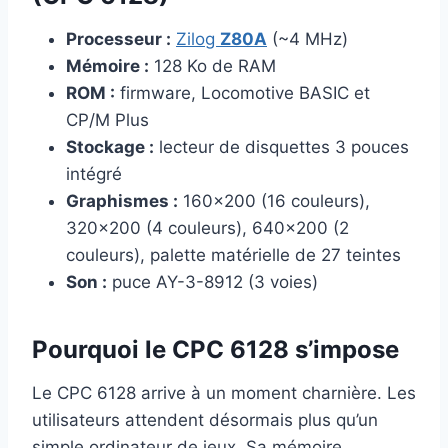
Processeur :
Zilog
Z80A
(~4 MHz)
Mémoire :
128 Ko de RAM
ROM :
firmware, Locomotive BASIC et
CP/M Plus
Stockage :
lecteur de disquettes 3 pouces
intégré
Graphismes :
160×200 (16 couleurs),
320×200 (4 couleurs), 640×200 (2
couleurs), palette matérielle de 27 teintes
Son :
puce AY-3-8912 (3 voies)
Pourquoi le CPC 6128 s’impose
Le CPC 6128 arrive à un moment charnière. Les
utilisateurs attendent désormais plus qu’un
simple ordinateur de jeux. Sa mémoire