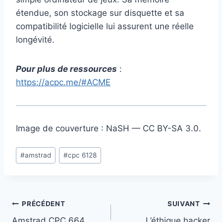
étendue, son stockage sur disquette et sa
compatibilité logicielle lui assurent une réelle
longévité.
Pour plus de ressources
:
https://acpc.me/#ACME
Image de couverture : NaSH — CC BY-SA 3.0.
Étiquettes
#
amstrad
#
cpc 6128
de
la
publication :
Navigation
PRÉCÉDENT
SUIVANT
Amstrad CPC 664
L’éthique hacker