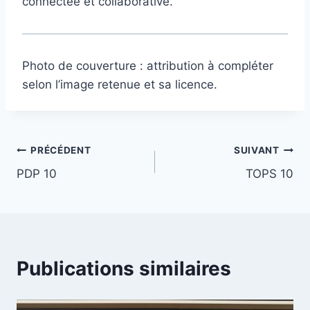
connectée et collaborative.
Photo de couverture : attribution à compléter
selon l’image retenue et sa licence.
Navigation
PRÉCÉDENT
SUIVANT
PDP 10
TOPS 10
de
l’article
Publications similaires