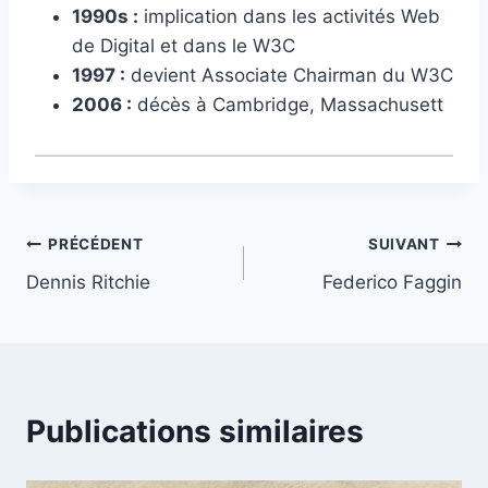
1990s :
implication dans les activités Web
de Digital et dans le W3C
1997 :
devient Associate Chairman du W3C
2006 :
décès à Cambridge, Massachusett
Navigation
PRÉCÉDENT
SUIVANT
Dennis Ritchie
Federico Faggin
de
l’article
Publications similaires